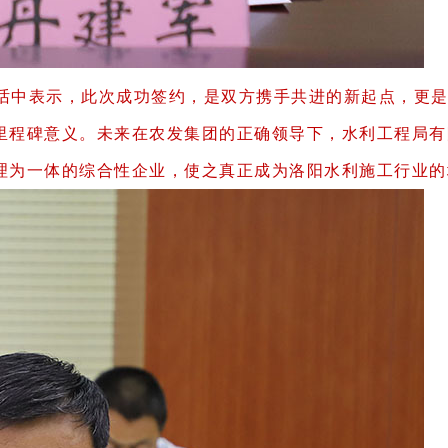
话中表示，此次成功签约，是双方携手共进的新起点，更
里程碑意义。未来在农发集团的正确领导下，水利工程局有
理为一体的综合性企业，使之真正成为洛阳水利施工行业的