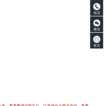
电话
微信
留言
营主体，紧紧围绕功能定位，以市场化运营为导向，着重