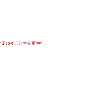
大厦16楼会议室隆重举行。