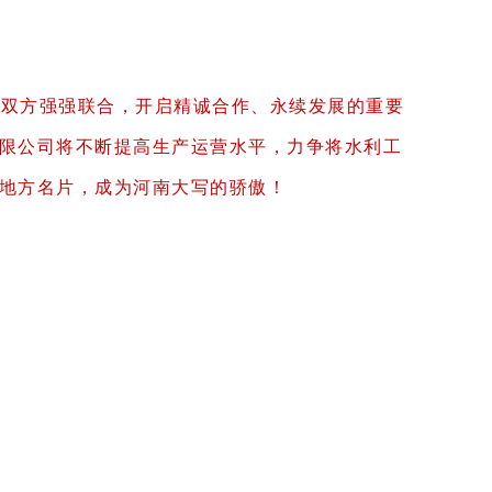
是双方强强联合，开启精诚合作、永续发展的重要
限公司将不断提高生产运营水平，力争将水利工
地方名片，成为河南大写的骄傲！