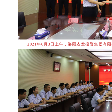
2021年6月3日上午，洛阳农发投资集团