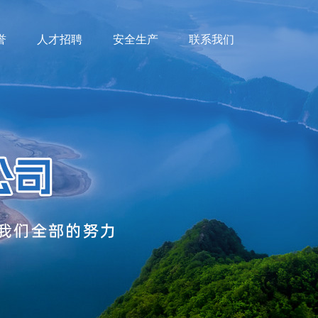
誉
人才招聘
安全生产
联系我们