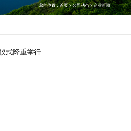
您的位置：
首页
>
公司动态
>
企业新闻
仪式隆重举行