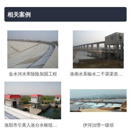
相关案例
金水河水库除险加固工程
洛南水系输水二干渠渠首工程
洛阳市引黄入洛分水枢纽分水闸
伊河治理一级坝